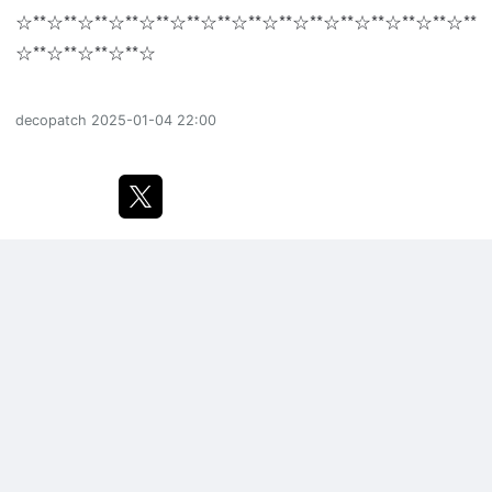
☆**☆**☆**☆**☆**☆**☆**☆**☆**☆**☆**☆**☆**☆**☆**
☆**☆**☆**☆**☆
decopatch
2025-01-04 22:00